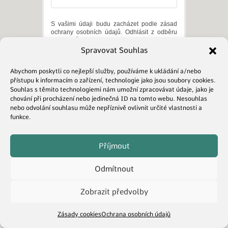
S vašimi údaji budu zacházet podle zásad
ochrany osobních údajů. Odhlásit z odběru
se můžete kdykoli prostřednictvím
odhlašovacího odkazu v každém e-mailu.
Spravovat Souhlas
Zásad ochrany osobních údajů
Abychom poskytli co nejlepší služby, používáme k ukládání a/nebo
Souhlasím s
obchodními podmínkami.
přístupu k informacím o zařízení, technologie jako jsou soubory cookies.
Souhlas s těmito technologiemi nám umožní zpracovávat údaje, jako je
chování při procházení nebo jedinečná ID na tomto webu. Nesouhlas
nebo odvolání souhlasu může nepříznivě ovlivnit určité vlastnosti a
Chci se zapsat na
funkce.
čekací listinu
Příjmout
Odmítnout
Zobrazit předvolby
Zásady cookies
Ochrana osobních údajů