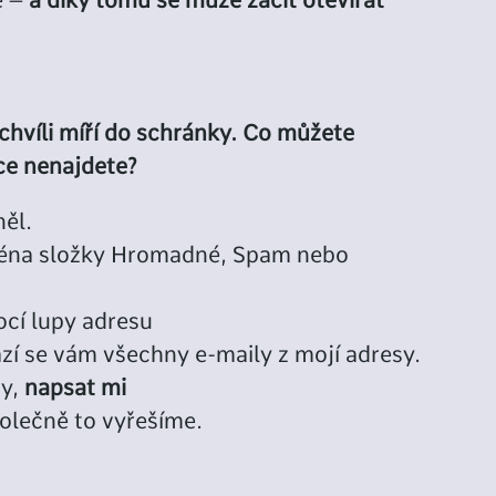
é –
a díky tomu se může začít otevírat
chvíli míří do schránky.
Co můžete
ce nenajdete?
ěl.
éna složky Hromadné, Spam nebo
cí lupy adresu
azí se vám všechny e-maily z mojí adresy.
dy,
napsat mi
polečně to vyřešíme.