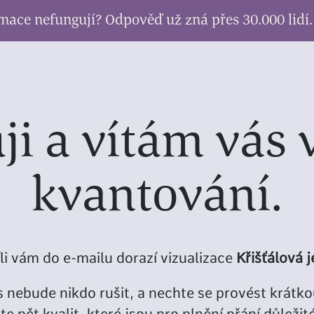
ce nefungují? Odpověď už zná přes 30.000 lidí.
ji a vítám vás 
kvantování.
li vám do e-mailu dorazí vizualizace
Křišťálová 
vás nebude nikdo rušit, a nechte se provést krátk