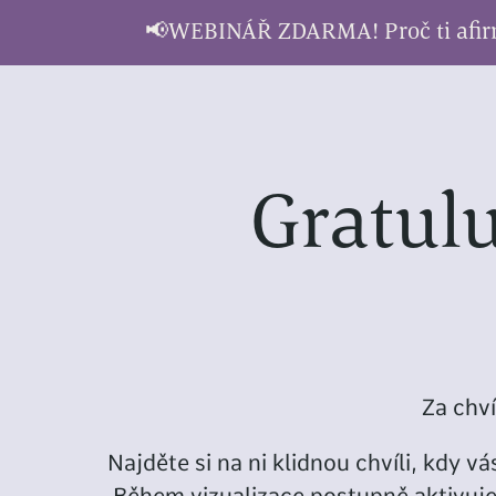
📢WEBINÁŘ ZDARMA! Proč ti afirma
Gratulu
Za chví
Najděte si na ni klidnou chvíli, kdy 