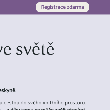
Registrace zdarma
ve světě
jeskyně
.
ou cestou do svého vnitřního prostoru.