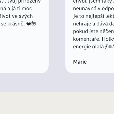
tí, tvůj přirozený
chybí, jsem taky 
sná a já ti moc
neunavná v odpov
život ve svých
Je to nejlepší le
š se krásně. ❤️🌺
nehraje a dává d
pokud jste něče
komentáře. Holky 
energie olalá 💃🙏
Marie