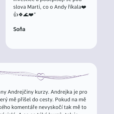
slova Marti, co o Andy říkala❤️
👍🍀🌊❤️“
Soňa
y Andrejčiny kurzy. Andrejka je pro
terý mě přišel do cesty. Pokud na mě
kého komentáře nevyskočí tak mě to