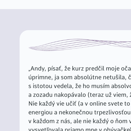
„Andy, písať, že kurz predčil moje o
úprimne, ja som absolútne netušila,
s istotou vedela, že ho musím absolv
a zozadu nakopávalo (teraz už viem, ž
Nie každý vie učiť (a v online svete to 
energiou a nekonečnou trpezlivosťou 
v každom z nás, ale nie každý o ňom v
vysvetľovala priamo mne v obývačke🤣