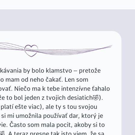
čakávania by bolo klamstvo – pretože
 čo mam od neho čakať. Len som
ovať. Niečo ma k tebe intenzívne ťahalo
e to bol jeden z tvojich desiatich🤣).
platí ešte viac), ale ty s tou svojou
si mi umožnila používať dar, ktorý je
ie. Často som mala pocit, akoby si to
. A teraz presne tak isto viem, že sa