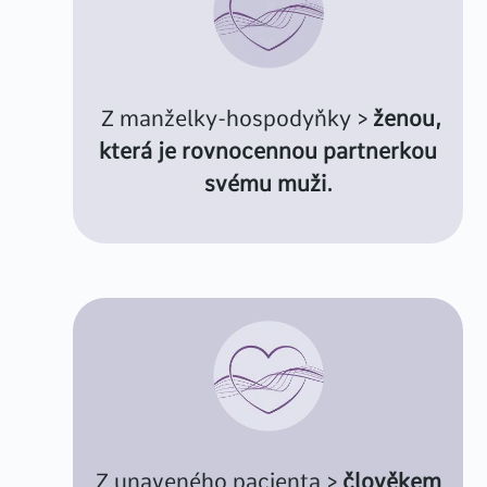
Z manželky-hospodyňky >
ženou,
která je rovnocennou partnerkou
svému muži.
Z unaveného pacienta >
člověkem