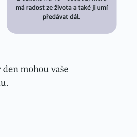
má radost ze života a také ji umí
předávat dál.
 den mohou vaše
mu.