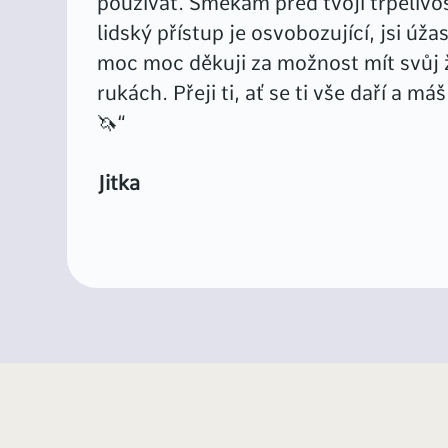
používat. Smekám před tvojí trpělivos
lidský přístup je osvobozující, jsi úža
moc moc děkuji za možnost mít svůj 
rukách. Přeji ti, ať se ti vše daří a má
🦄“
Jitka