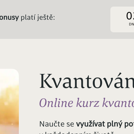
0
bonusy
platí ještě:
DN
Kvantován
Online kurz kvant
Naučte se
využívat plný po