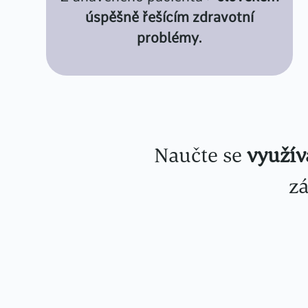
úspěšně řešícím zdravotní
problémy.
Naučte se
využív
zá