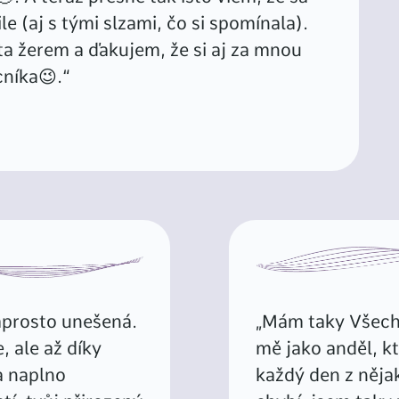
le (aj s tými slzami, čo si spomínala).
a žerem a ďakujem, že si aj za mnou
níka😉.“
aprosto unešená.
„Mám taky Všechn
, ale až díky
mě jako anděl, k
a naplno
každý den z něja