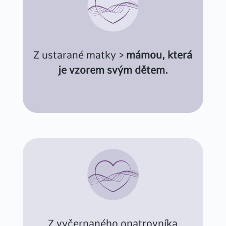
Z
ustarané matky >
mámou, která
je vzorem svým dětem.
Z vyčerpaného opatrovníka