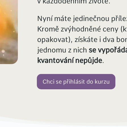
v každodenním životě.
Nyní máte jedinečnou příle
Kromě zvýhodněné ceny (k
opakovat), získáte i dva b
jednomu z nich
se vypořádá
kvantování nepůjde
.
Chci se přihlásit do kurzu