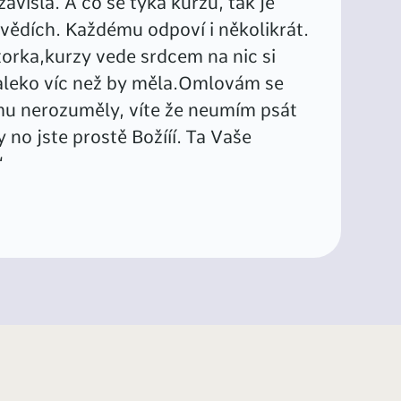
závislá. A co se týká kurzů, tak je
ědích. Každému odpoví i několikrát.
ktorka,kurzy vede srdcem na nic si
aleko víc než by měla.Omlovám se
mu nerozuměly, víte že neumím psát
no jste prostě Božííí. Ta Vaše
“