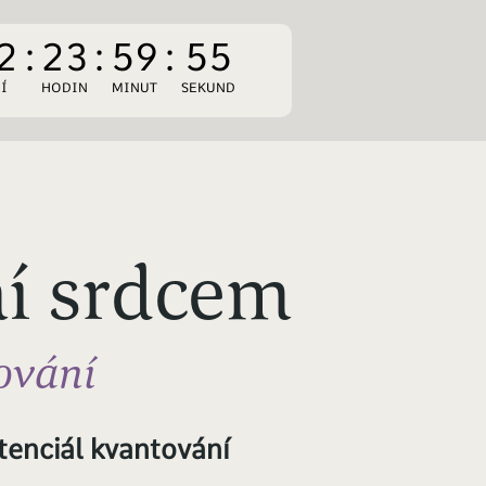
2
:
23
:
59
:
54
Í
HODIN
MINUT
SEKUND
í srdcem
ování
tenciál kvantování