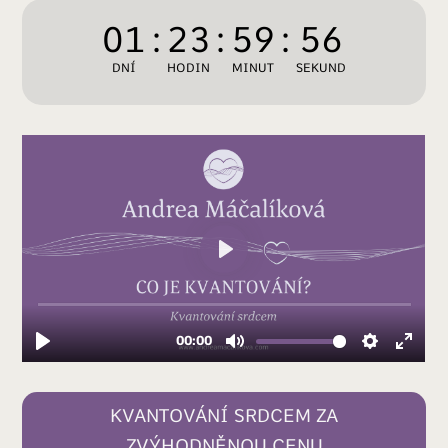
01
:
23
:
59
:
56
DNÍ
HODIN
MINUT
SEKUND
KVANTOVÁNÍ SRDCEM ZA
ZVÝHODNĚNOU CENU