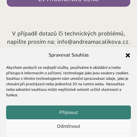
V případě dotazů či technických problémů,
napište prosím na:
info@andreamacalikova.cz
.
Spravovat Souhlas
Abychom poskytli co nejlepší služby, používáme k ukládání a/nebo
přístupu k informacím o zařízení, technologie jako jsou soubory cookies.
Souhlas s těmito technologiemi nám umožní zpracovávat údaje, jako je
chování při procházení nebo jedinečná ID na tomto webu. Nesouhlas
nebo odvolání souhlasu může nepříznivě ovlivnit určité vlastnosti a
funkce.
© 2023 Andrea Máčalíková
Příjmout
Odmítnout
Ochrana osobních údajů
|
Cookies
|
Obchodní podmínky