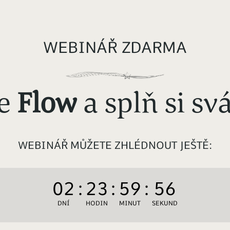
WEBINÁŘ ZDARMA
ve
Flow
a splň si sv
WEBINÁŘ MŮŽETE ZHLÉDNOUT JEŠTĚ:
02
:
23
:
59
:
56
DNÍ
HODIN
MINUT
SEKUND