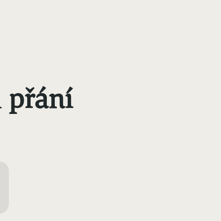
á
přání