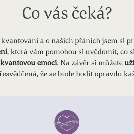
Co vás čeká?
kvantování a o našich přáních jsem si pro
ení
, která vám pomohou si uvědomit, co si
i kvantovou emoci
. Na závěr si můžete
už
řesvědčená, že se bude hodit opravdu k