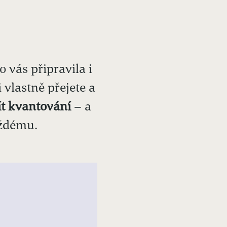
 vás připravila i
 vlastně přejete a
ít kvantování
– a
aždému.