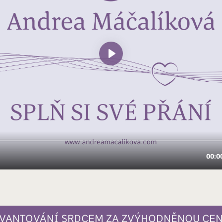
VANTOVÁNÍ SRDCEM ZA ZVÝHODNĚNOU CE