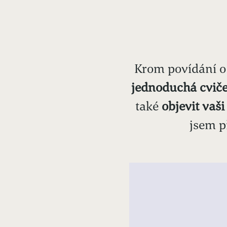
Krom povídání o 
jednoduchá cvič
také
objevit vaš
jsem p