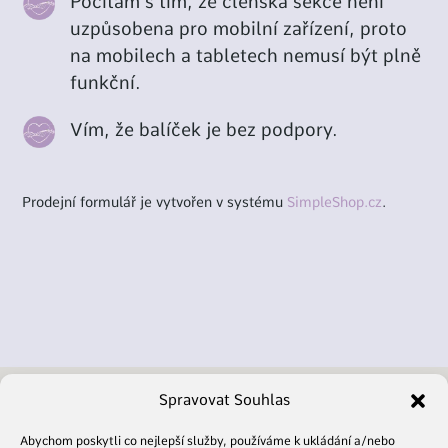
Počítám s tím, že členská sekce není
uzpůsobena pro mobilní zařízení, proto
na mobilech a tabletech nemusí být plně
funkční.
Vím, že balíček je bez podpory.
Prodejní formulář je vytvořen v systému
SimpleShop.cz
.
Spravovat Souhlas
© 2024 Andrea Máčalíková
Abychom poskytli co nejlepší služby, používáme k ukládání a/nebo