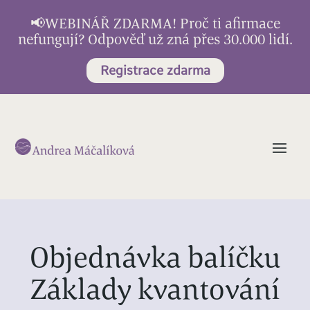
📢WEBINÁŘ ZDARMA! Proč ti afirmace
nefungují? Odpověď už zná přes 30.000 lidí.
Registrace zdarma
Objednávka balíčku
Základy kvantování