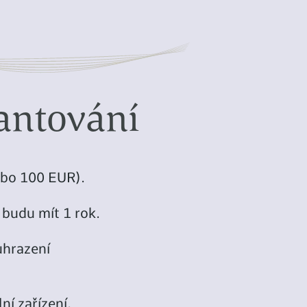
antování
ebo 100 EUR).
 budu mít 1 rok.
uhrazení
í zařízení,