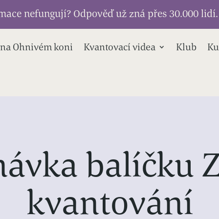
ce nefungují? Odpověď už zná přes 30.000 lidí.
 na Ohnivém koni
Kvantovací videa
Klub
Ku
ávka balíčku 
kvantování