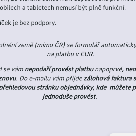
obilech a tabletech nemusí být plně funkční.
íček je bez podpory.
plnění země (mimo ČR) se formulář automatick
na platbu v EUR.
d se vám
nepodaří provést platbu
napoprvé
, ne
znovu
. Do e-mailu vám přijde
zálohová faktura 
přehledovou stránku objednávky, kde můžete
p
jednoduše
provést
.