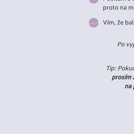
proto na m
Vím, že bal
Po vy
Tip: Poku
prosím 
na 