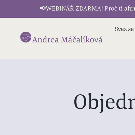
📢WEBINÁŘ ZDARMA! Proč ti afirma
Svez se
Objedn