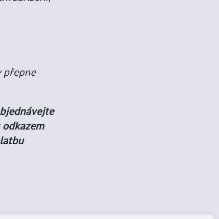
y přepne
objednávejte
s odkazem
latbu