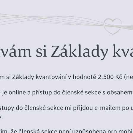
vám si Základy kv
 si Základy kvantování v hodnotě 2.500 Kč (n
 je online a přístup do členské sekce s obsahem
ístupy do členské sekce mi přijdou e-mailem po 
.
tím, že členská sekce není uzpůsobena pro mobiln